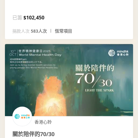
已籌
$102,450
捐款人次
583人次
恆常項目
香港心聆
關於陪伴的70/30