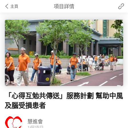
項目詳情
主頁
「心得互勉共傳送」服務計劃 幫助中風
及腦受損患者
慧進會
1個項目