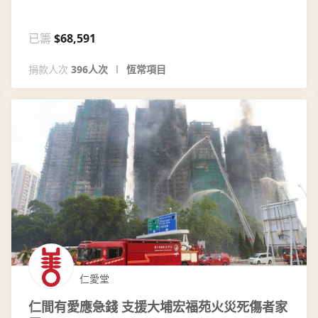
已籌
$68,591
捐款人次
396人次
恆常項目
仁愛堂
仁間有愛應急錢 支援大埔宏福苑火災死傷者家