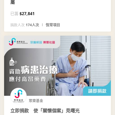
屬
已籌
$27,841
捐款人次
174人次
恆常項目
眾樂基金
立即捐款 使「關懷個案」見曙光