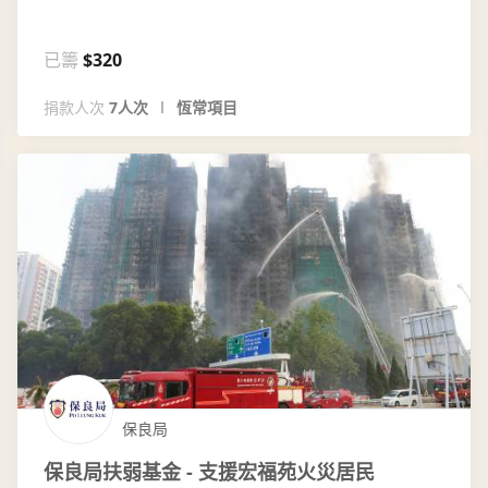
已籌
$320
捐款人次
7人次
恆常項目
保良局
保良局扶弱基金 - 支援宏福苑火災居民