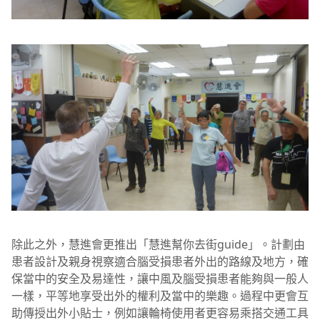
除此之外，慧進會更推出「慧進幫你去街guide」。計劃由
患者設計及親身視察適合腦受損患者外出的路線及地方，確
保當中的安全及易達性，讓中風及腦受損患者能夠與一般人
一樣，平等地享受出外的權利及當中的樂趣。過程中更會互
助傳授出外小貼士，例如讓輪椅使用者更容易乘搭交通工具