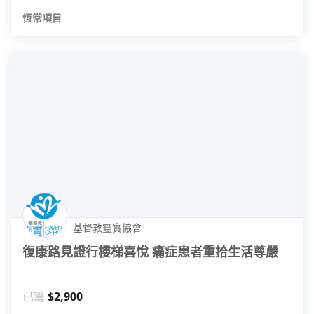
恆常項目
基督教靈實協會
復康路見證行樓梯喜悅 痛症患者重拾生活尊嚴
已籌
$2,900