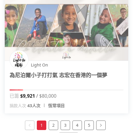
Light On
為尼泊爾小子打打氣 志宏在香港的一個夢
已籌
$9,921
$80,000
捐款人次
43人次
恆常項目
1
2
3
4
5