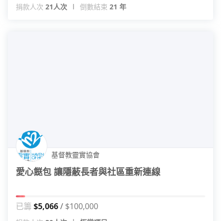
捐款人次
21人次
倒數結束
21 年
基督教靈實協會
愛心餸包 讓隱蔽長者與社區重新連線
已籌
$5,066
$100,000