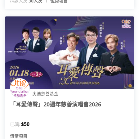
捐款人次
30人次
恆常項目
奧迪慈善基金
「耳愛傳聲」20週年慈善演唱會2026
已籌
$50
恆常項目