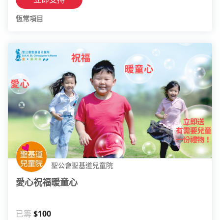
恆常項目
聖公會聖基道兒童院
愛心祝福暖童心
已籌
$100