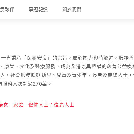
意夥伴
專題報道
關於我們
年，一直秉承「保赤安良」的宗旨，盡心竭力與時並進，服務香
、康樂、文化及醫療服務，成為全港最具規模的慈善公益機構
千人，社會服務照顧幼兒、兒童及青少年、長者及康復人士
均服務人次超過270萬。
婦女
家庭
傷健人士 / 復康人士