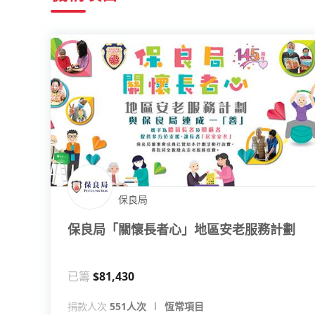
保良局
保良局「關懷長者心」地區安老服務計劃
已籌
$81,430
捐款人次
551人次
恆常項目