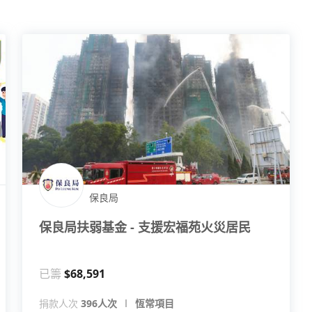
保良局
保良局扶弱基金 - 支援宏福苑火災居民
已籌
$68,591
捐款人次
396人次
恆常項目