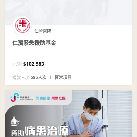
仁濟醫院
仁濟緊急援助基金
已籌
$102,583
捐款人次
585人次
恆常項目