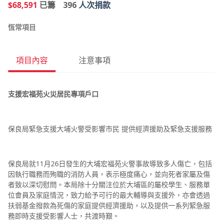
$68,591
已籌
396
人次捐款
恆常項目
項目內容
注意事項
支援宏福苑火災居民專項戶口
保良局緊急支援大埔火警受影響市民 提供經濟援助及緊急支援服務
保良局就11月26日發生的大埔宏福苑火警事故導致多人傷亡，包括
因執行職務而殉職的消防人員，表示極度痛心，並向死者家屬及傷
者致以深切慰問。本局除十分關注位於大埔區的屬校學生、服務單
位會員及家庭情況，致力給予可行的最大輔導與支援外，亦會透過
扶弱基金撥款為死傷的家庭提供經濟援助，以及提供一系列緊急服
務即時支援受影響人士，共渡時艱。