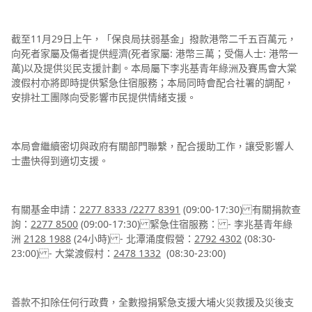
截至11月29日上午，「保良局扶弱基金」撥款港幣二千五百萬元，
向死者家屬及傷者提供經濟(死者家屬: 港幣三萬；受傷人士: 港幣一
萬)以及提供災民支援計劃。本局屬下李兆基青年綠洲及賽馬會大棠
渡假村亦將即時提供緊急住宿服務；本局同時會配合社署的調配，
安排社工團隊向受影響市民提供情緒支援。
本局會繼續密切與政府有關部門聯繫，配合援助工作，讓受影響人
士盡快得到適切支援。
有關基金申請：
2277 8333 /2277 8391
(09:00-17:30) 有關捐款查
詢：
2277 8500
(09:00-17:30) 緊急住宿服務： - 李兆基青年綠
洲
2128 1988
(24小時) - 北潭涌度假營：
2792 4302
(08:30-
23:00) - ⁠大棠渡假村：
2478 1332
(08:30-23:00)
善款不扣除任何行政費，全數撥捐緊急支援大埔火災救援及災後支