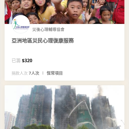
災後心理輔導協會
亞洲地區災民心理復康服務
已籌
$320
捐款人次
7人次
恆常項目