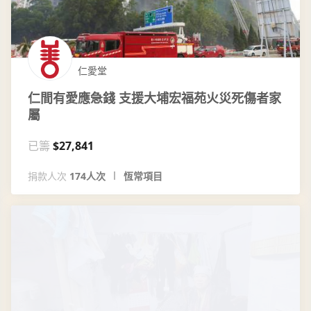
仁愛堂
仁間有愛應急錢 支援大埔宏福苑火災死傷者家
屬
已籌
$27,841
捐款人次
174人次
恆常項目