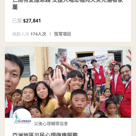
屬
已籌
$27,841
捐款人次
174人次
恆常項目
災後心理輔導協會
亞洲地區災民心理復康服務