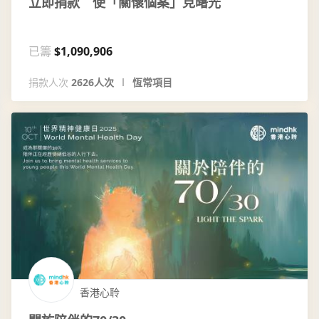
立即捐款 使「關懷個案」見曙光
已籌
$1,090,906
捐款人次
2626人次
恆常項目
香港心聆