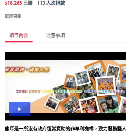
$18,265
已籌
113
人次捐款
恆常項目
項目內容
注意事項
播
放
龍耳是一所沒有政府恆常資助的非牟利機構，致力服務聾人