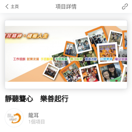
項目詳情
主頁
靜聽聾心 樂善起行
龍耳
1個項目