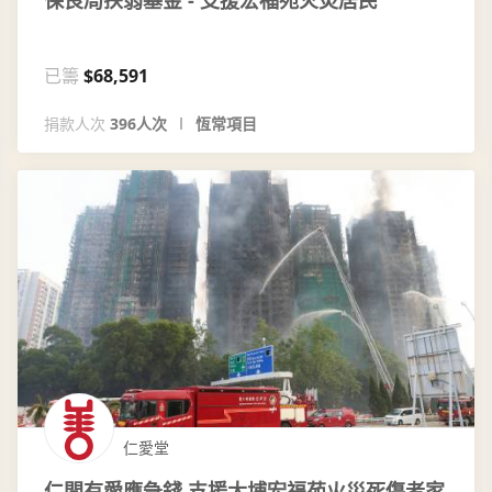
保良局扶弱基金 - 支援宏福苑火災居民
已籌
$68,591
捐款人次
396人次
恆常項目
仁愛堂
仁間有愛應急錢 支援大埔宏福苑火災死傷者家