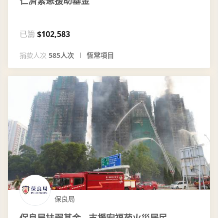
仁濟緊急援助基金
已籌
$102,583
捐款人次
585人次
恆常項目
保良局