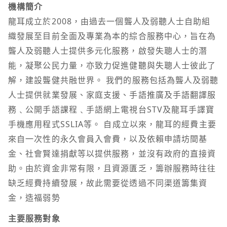
機構簡介
龍耳成立於2008，由過去一個聾人及弱聽人士自助組
織發展至目前全面及專業為本的綜合服務中心，旨在為
聾人及弱聽人士提供多元化服務，啟發失聰人士的潛
能，凝聚公民力量，亦致力促進健聽與失聰人士彼此了
解，建設聾健共融世界。 我們的服務包括為聾人及弱聽
人士提供就業發展、家庭支援、手語推廣及手語翻譯服
務﹑公開手語課程﹑手語網上電視台STV及龍耳手譯寶
手機應用程式SSLIA等。 自成立以來，龍耳的經費主要
來自一次性的永久會員入會費，以及依賴申請坊間基
金、社會賢達捐獻等以提供服務，並沒有政府的直接資
助。由於資金非常有限，且資源匱乏，籌辦服務時往往
缺乏經費持續發展，故此需要從透過不同渠道籌集資
金，造福弱勢
主要服務對象