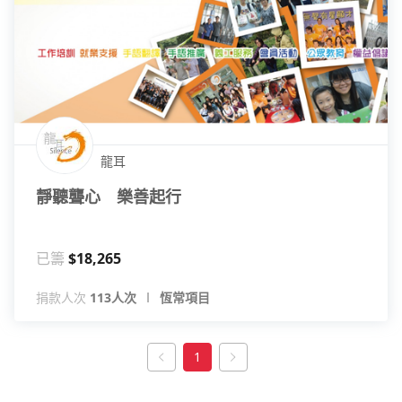
龍耳
靜聽聾心 樂善起行
已籌
$18,265
捐款人次
113人次
恆常項目
1