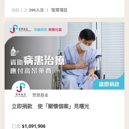
捐款人次
396人次
恆常項目
眾樂基金
立即捐款 使「關懷個案」見曙光
已籌
$1,091,906