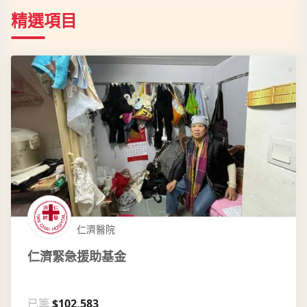
精選項目
仁濟醫院
仁濟緊急援助基金
已籌
$102,583