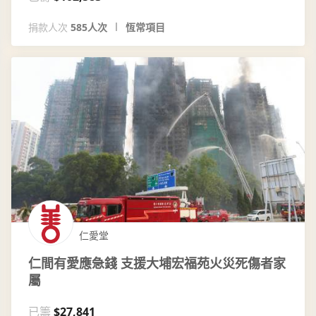
捐款人次
585人次
恆常項目
仁愛堂
仁間有愛應急錢 支援大埔宏福苑火災死傷者家
屬
已籌
$27,841