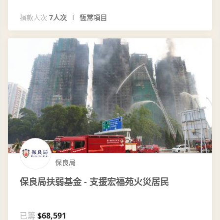
捐款人次
7人次
恆常項目
保良局
保良局扶弱基金 - 支援宏福苑火災居民
已籌
$68,591