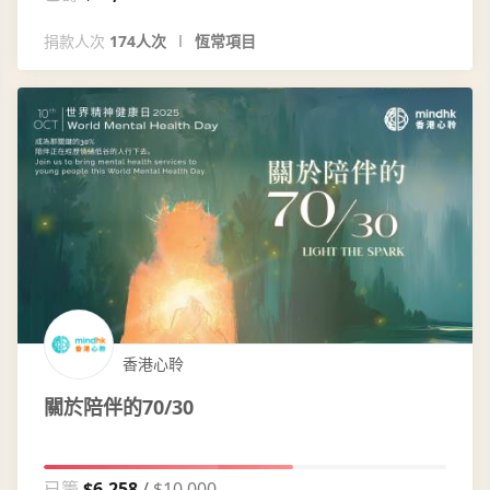
捐款人次
174人次
恆常項目
香港心聆
關於陪伴的70/30
已籌
$6,258
$10,000