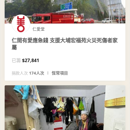
仁愛堂
仁間有愛應急錢 支援大埔宏福苑火災死傷者家
屬
已籌
$27,841
捐款人次
174人次
恆常項目