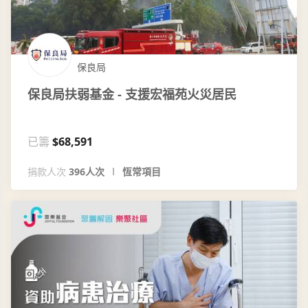
保良局
保良局扶弱基金 - 支援宏福苑火災居民
已籌
$68,591
捐款人次
396人次
恆常項目