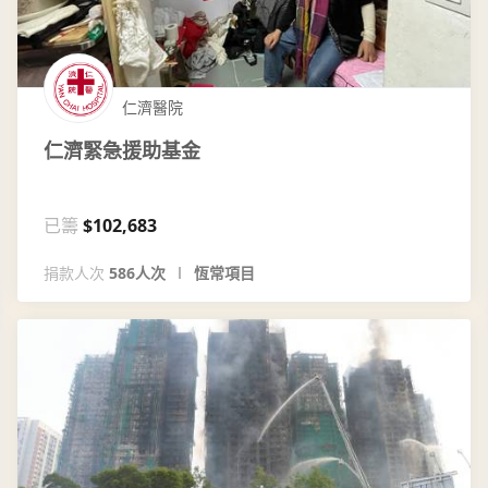
仁濟醫院
仁濟緊急援助基金
已籌
$102,683
捐款人次
586人次
恆常項目