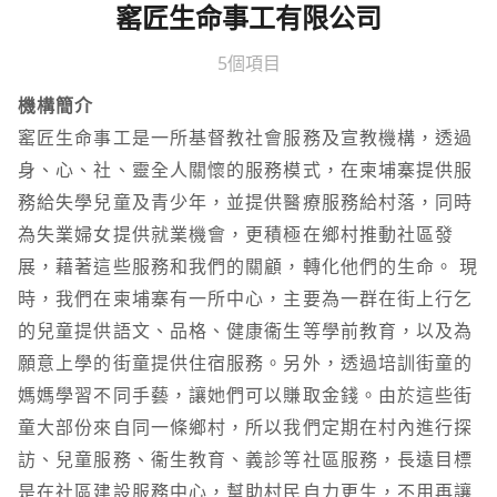
窰匠生命事工有限公司
5個項目
機構簡介
窰匠生命事工是一所基督教社會服務及宣教機構，透過
身、心、社、靈全人關懷的服務模式，在柬埔寨提供服
務給失學兒童及青少年，並提供醫療服務給村落，同時
為失業婦女提供就業機會，更積極在鄉村推動社區發
展，藉著這些服務和我們的關顧，轉化他們的生命。 現
時，我們在柬埔寨有一所中心，主要為一群在街上行乞
的兒童提供語文、品格、健康衞生等學前教育，以及為
願意上學的街童提供住宿服務。另外，透過培訓街童的
媽媽學習不同手藝，讓她們可以賺取金錢。由於這些街
童大部份來自同一條鄉村，所以我們定期在村內進行探
訪、兒童服務、衞生教育、義診等社區服務，長遠目標
是在社區建設服務中心，幫助村民自力更生，不用再讓