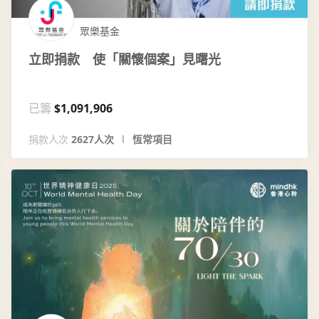
眾樂基金
立即捐款 使「關懷個案」見曙光
已籌
$1,091,906
捐款人次
2627人次
恆常項目