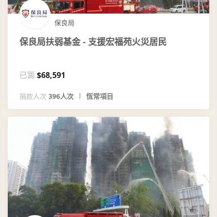
保良局
保良局扶弱基金 - 支援宏福苑火災居民
已籌
$68,591
捐款人次
396人次
恆常項目