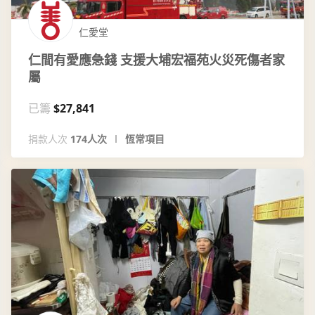
仁愛堂
仁間有愛應急錢 支援大埔宏福苑火災死傷者家
屬
已籌
$27,841
捐款人次
174人次
恆常項目