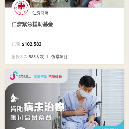
仁濟醫院
仁濟緊急援助基金
已籌
$102,583
捐款人次
585人次
恆常項目