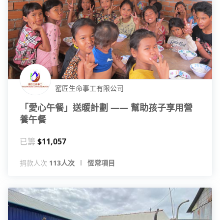
窰匠生命事工有限公司
「愛心午餐」送暖計劃 —— 幫助孩子享用營
養午餐
已籌
$11,057
捐款人次
113人次
恆常項目