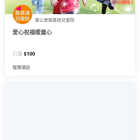
聖公會聖基道兒童院
愛心祝福暖童心
已籌
$100
恆常項目