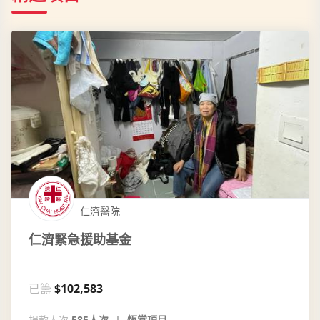
仁濟醫院
仁濟緊急援助基金
已籌
$102,583
捐款人次
585人次
恆常項目