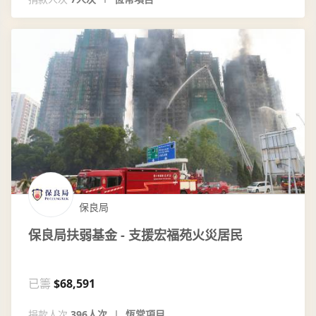
保良局
保良局扶弱基金 - 支援宏福苑火災居民
已籌
$68,591
捐款人次
396人次
恆常項目