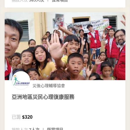
災後心理輔導協會
亞洲地區災民心理復康服務
已籌
$320
捐款人次
7人次
恆常項目