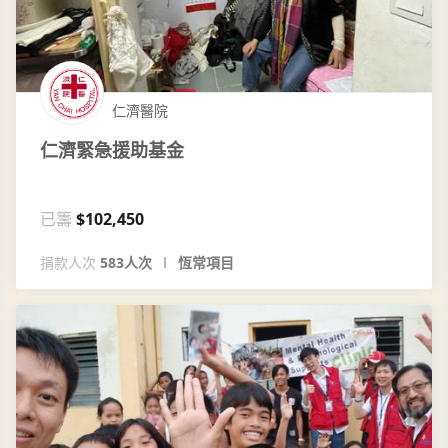
仁濟醫院
仁濟緊急援助基金
已籌
$102,450
捐款人次
583人次
恆常項目