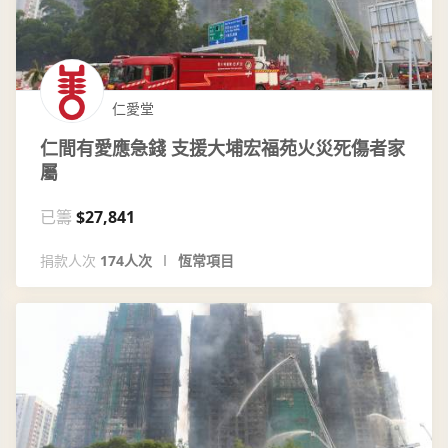
仁愛堂
仁間有愛應急錢 支援大埔宏福苑火災死傷者家
屬
已籌
$27,841
捐款人次
174人次
恆常項目