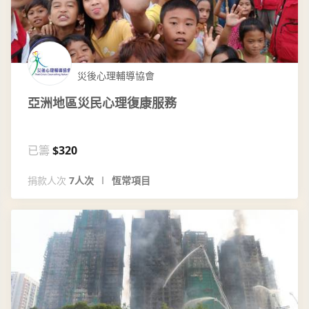
災後心理輔導協會
亞洲地區災民心理復康服務
已籌
$320
捐款人次
7人次
恆常項目