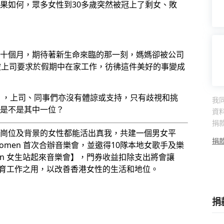
果如何，眾多女性到30多歲突然被冠上了剩女、敗
十個月，期待著新生命來臨的那一刻，媽媽卻被公司
被上司要求於假期中在家工作，彷彿這件美好的事變成
 ，上司、同事們亦沒有體諒或支持，只有歧視和挑
我
是不是其中一位？
資
捐
崗位及背景的女性都能活出真我，共建一個男女平
捐
t of Women 首次合辦音樂會，並邀得10隊本地女歌手及樂
Women 女生站起來音樂會】，門券收益
扣除支出將會讓
及教育工作之用，以改善香港女性的生活和地位。
捐