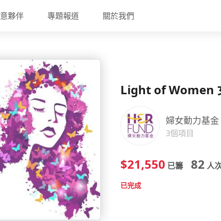
意夥伴
專題報道
關於我們
Light of Wom
婦女動力基金
3個項目
$21,550
82
已籌
人
已完成