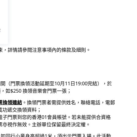
束，詳情請參閱注意事項內的條款及細則。
3:59期間（門票換領活動延期至10月11日19:00完結），於
如$250 換領音樂會門票一張；
票換領連結
。換領門票者需提供姓名，聯絡電話，電郵
0前成功遞交換領資料；
電子門票到您的香港01會員帳號。若未能提供合資格
票亦視作無效。主辦單位保留最終決定權。
。如同行小童身高超過1米，須出示門票入場。此活動