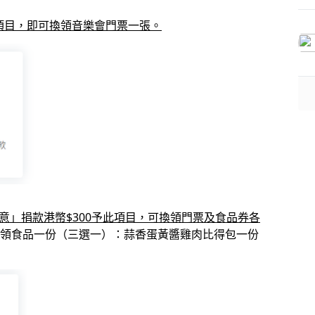
此項目，即可換領音樂會門票一張。
心意」捐款港幣$300予此項目，可換領門票及食品券各
領食品一份（三選一）：蒜香蛋黃醬雞肉比得包一份