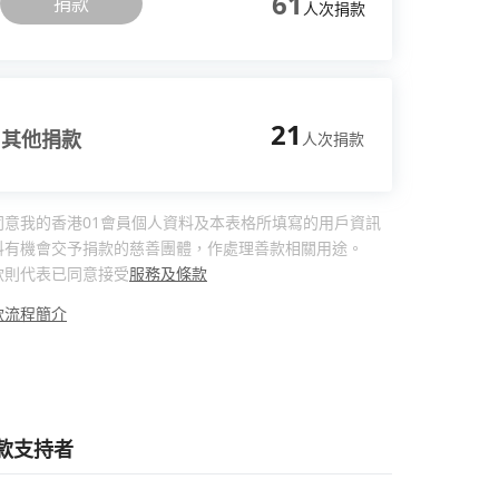
61
捐款
人次捐款
21
其他捐款
人次捐款
同意我的香港01會員個人資料及本表格所填寫的用戶資訊
料有機會交予捐款的慈善團體，作處理善款相關用途。
款則代表已同意接受
服務及條款
款流程簡介
款支持者