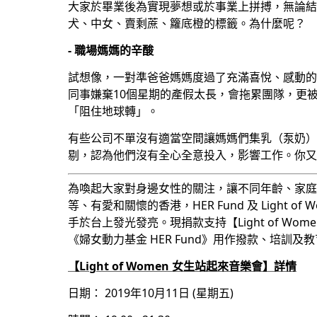
大家於畢業後為實現夢想或於事業上拼搏，無論結
犬、中女、賣剩蔗、籮底橙的標籤。為什麼呢？
- 職場媽媽的辛酸
試想像，一對準爸爸媽媽度過了充滿喜悅、感動的
同事嫌棄10個星期的產假太長，會拖累團隊，更
「阻住地球轉」。
有些公司不單沒有適當空間讓媽媽們集乳（泵奶）
剔，認為他們沒有全心全意投入，影響工作。你又
為
喚起大家對身邊女性的關注，讓不同年齡、家庭
等、有愛和關懷的香港，
HER Fund 及 Ligh
手於台上發光發亮。現捐款支持
【Light of 
《婦女動力基金 HER Fund》用作撥款、培訓
【Light of Women 女生站起來音樂會】詳情
日期： 2019年10月11日 (星期五)