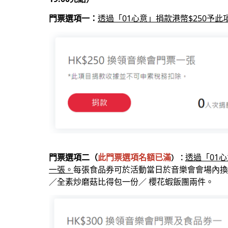
門票選項一：
透過「01心意」捐款港幣$250予
門票選項二（
此門票選項名額已滿
透過「01
）：
一張。
每張食品券可於活動當日於音樂會會場內換
／全素炒磨菇比得包一份／ 櫻
花蝦飯團兩件。