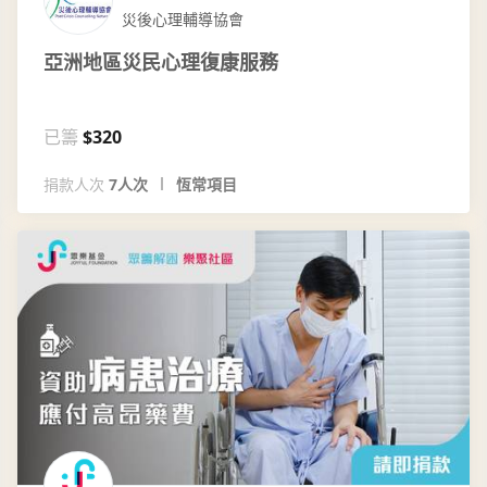
災後心理輔導協會
亞洲地區災民心理復康服務
已籌
$320
捐款人次
7人次
恆常項目