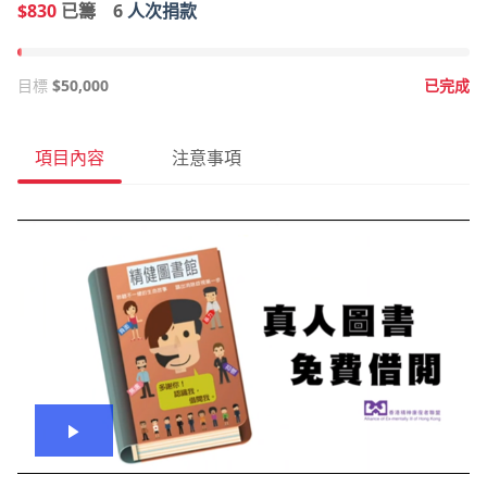
$830
已籌
6
人次捐款
目標
$50,000
已完成
項目內容
注意事項
播
放