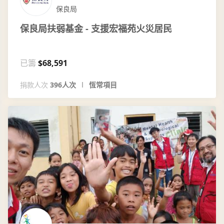
保良局
保良局扶弱基金 - 支援宏福苑火災居民
已籌
$68,591
捐款人次
396人次
恆常項目