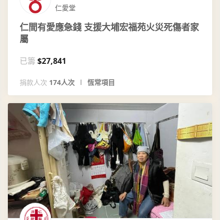
仁愛堂
仁間有愛應急錢 支援大埔宏福苑火災死傷者家
屬
已籌
$27,841
捐款人次
174人次
恆常項目