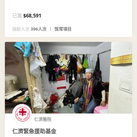
已籌
$68,591
捐款人次
396人次
恆常項目
仁濟醫院
仁濟緊急援助基金