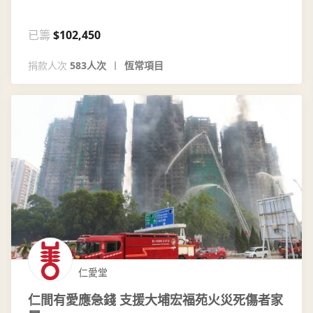
已籌
$102,450
捐款人次
583人次
恆常項目
仁愛堂
仁間有愛應急錢 支援大埔宏福苑火災死傷者家