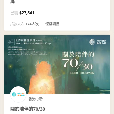
屬
已籌
$27,841
捐款人次
174人次
恆常項目
香港心聆
關於陪伴的70/30