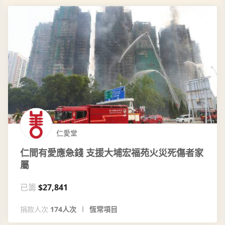
仁愛堂
仁間有愛應急錢 支援大埔宏福苑火災死傷者家
屬
已籌
$27,841
捐款人次
174人次
恆常項目