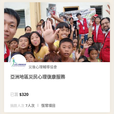
災後心理輔導協會
亞洲地區災民心理復康服務
已籌
$320
捐款人次
7人次
恆常項目