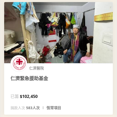
仁濟醫院
仁濟緊急援助基金
已籌
$102,450
捐款人次
583人次
恆常項目