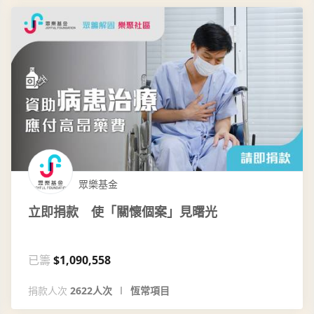
眾樂基金
立即捐款 使「關懷個案」見曙光
已籌
$1,090,558
捐款人次
2622人次
恆常項目