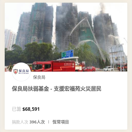
保良局
保良局扶弱基金 - 支援宏福苑火災居民
已籌
$68,591
捐款人次
396人次
恆常項目