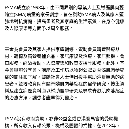
FSMA成立於1998年，由不同界別的專業人士及脊髓肌肉萎
縮症(SMA)病童的家長創辦，旨在幫助SMA病人及其家人堅
強地對抗病魔，提高患者及其家庭的生活素質，在身心健康
及人際康樂等方面予以周全服務。
基金為會員及其家人提供家庭輔導、資助會員購置醫療器
材、輪椅及高營養補充品、家居康復及治療、家居照顧、會
車服務、經濟援助、人際康樂和教育支援等服務。此外，基
金會舉辦分享會、講座及工作坊以喚起公眾對脊髓肌肉萎縮
症的關注和了解，鼓勵社會人士伸出援手幫助這群無助的病
患者。並撥款資助有關脊髓肌肉萎縮症的醫學研究，搜集資
料及建立病歷資料庫以輔助醫學研究及尋求脊髓肌肉萎縮症
的治療方法，讓患者盡早得到醫治。
FSMA沒有政府資助，亦非公益金或香港賽馬會的受助機
構，所有收入有賴公眾、機構及團體的捐輸。在2018年，