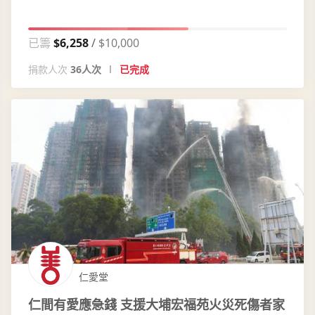
已籌
$6,258
$10,000
捐款人次
36人次
已完成
仁愛堂
仁間有愛應急錢 支援大埔宏福苑火災死傷者家