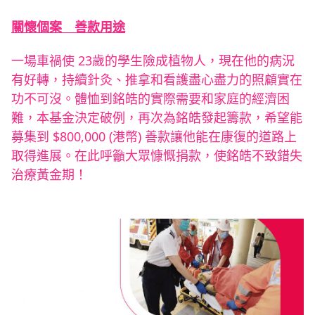
關懷個案 善款用途
一場車禍使 23歲的學生險成植物人，現在他的病況
有好轉，持續針灸、推拿和看護盡心盡力的照顧實在
功不可沒。體恤到銘皓的實際需要和家庭的經濟困
難，本基金決定破例，再次為銘皓發起籌款，希望能
募集到 $800,000 (港幣) 善款讓他能在康復的道路上
取得進展。在此呼籲大眾慷慨捐款，使銘皓不致錯失
治療黃金期！