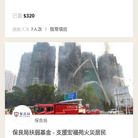
已籌
$320
捐款人次
7人次
恆常項目
保良局
保良局扶弱基金 - 支援宏福苑火災居民