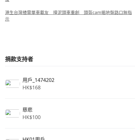
港生台灣揸電單車載友 撞泥頭車重創 頭盔cam揭地盤路口無指
示
捐款支持者
用戶_1474202
HK$
168
慈悲
HK$
100
HK01用戶