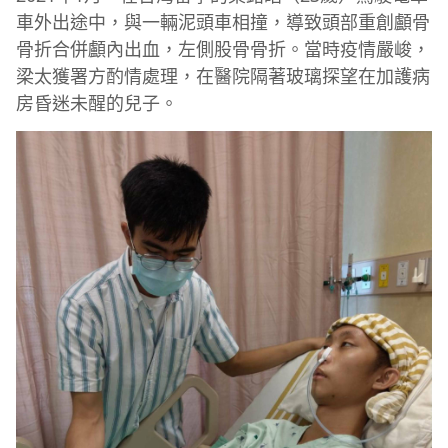
車外出途中，與一輛泥頭車相撞，導致頭部重創顱骨
骨折合併顱內出血，左側股骨骨折。當時疫情嚴峻，
梁太獲署方酌情處理，在醫院隔著玻璃探望在加護病
房昏迷未醒的兒子。