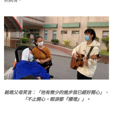
銘皓父母笑言：「他有微少的進步我已經好開心」、
「不止開心，眼淚都『標埋』」。