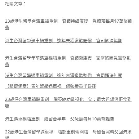
相關文章：
23歲港生留學台灣車禍重創 奇蹟持續康復 急續籌每月$7萬醫雜
費
港生台灣留學遇車禍重創 逾年未獲道歉賠償 官司解決無期
港生台灣留學年前遇車禍腦重創 奇蹟漸康復 家庭陷困急籌醫雜
費
港生台灣留學遇車禍重創 逾年未獲道歉賠償 官司解決無期
【關懷個案】青年留學遇車禍 傷勢嚴重半昏迷
23歲仔台灣車禍腦重創 腦萎縮功能退化 父：最大希望係佢食到
嘢
港生遇車禍腦重創 續留台半年 父急籌每月10萬醫雜費
22歲港生台灣留學遇車禍 腦部重創需開腦 母留台照料父回港求
援