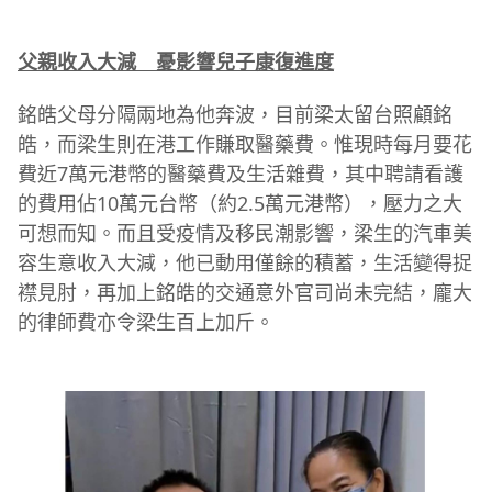
父親收入大減 憂影響兒子康復進度
銘皓父母分隔兩地為他奔波，目前梁太留台照顧銘
皓，而梁生則在港工作賺取醫藥費。惟現時每月要花
費近7萬元港幣的醫藥費及生活雜費，其中聘請看護
的費用佔10萬元台幣（約2.5萬元港幣），壓力之大
可想而知。而且受疫情及移民潮影響，梁生的汽車美
容生意收入大減，他已動用僅餘的積蓄，生活變得捉
襟見肘，再加上銘皓的交通意外官司尚未完結，龐大
的律師費亦令梁生百上加斤。