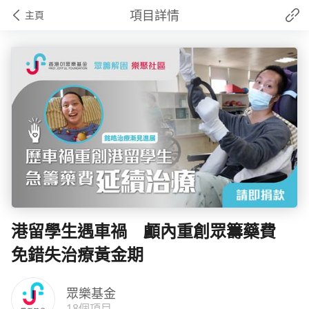
項目詳情
主頁
港留學生遇車禍 顱內重創眾籌藥費
免錯失治療黃金期
眾樂基金
18個項目