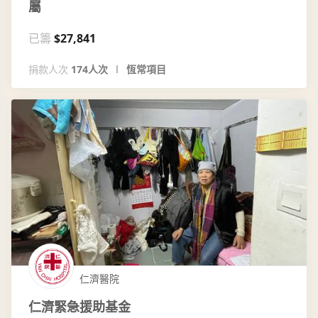
屬
已籌
$27,841
捐款人次
174人次
恆常項目
仁濟醫院
仁濟緊急援助基金