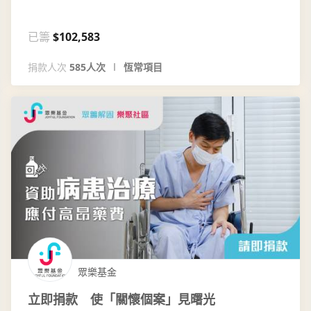
已籌
$102,583
捐款人次
585人次
恆常項目
眾樂基金
立即捐款 使「關懷個案」見曙光