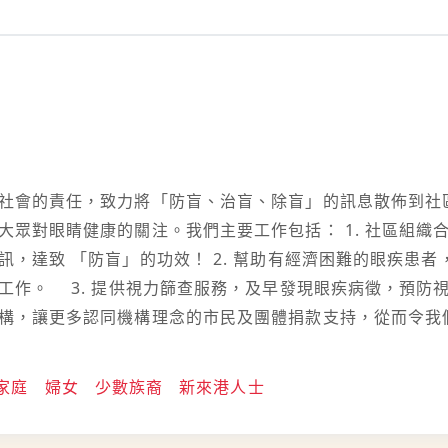
社會的責任，致力將「防盲、治盲、除盲」的訊息散佈到社
大眾對眼睛健康的關注。我們主要工作包括： 1. 社區組
訊，達致 「防盲」的功效！ 2. 幫助有經濟困難的眼疾患
工作。 3. 提供視力篩查服務，及早發現眼疾病徵，預防視
構，讓更多認同機構理念的市民及團體捐款支持，從而令我
家庭
婦女
少數族裔
新來港人士