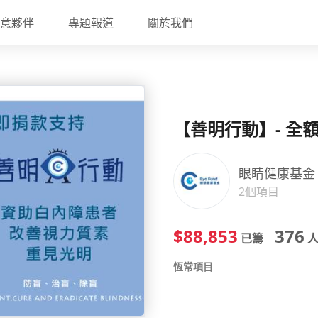
意夥伴
專題報道
關於我們
【善明行動】- 全
眼睛健康基金
2個項目
$88,853
376
已籌
人
恆常項目