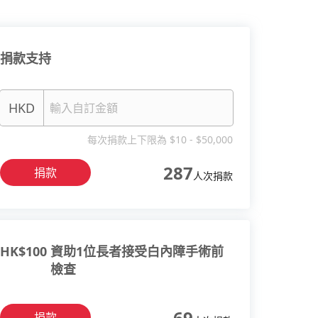
捐款支持
HKD
每次捐款上下限為 $10 - $50,000
287
捐款
人次捐款
HK$
100
資助1位長者接受白內障手術前
檢查
69
捐款