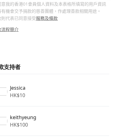
同意我的香港01會員個人資料及本表格所填寫的用戶資訊
料有機會交予捐款的慈善團體，作處理善款相關用途。
款則代表已同意接受
服務及條款
款流程簡介
款支持者
Jessica
HK$
10
keithyeung
HK$
100