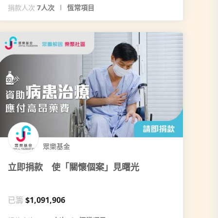
捐款人次
7人次
恆常項目
眾樂基金
立即捐款 使「關懷個案」見曙光
已籌
$1,091,906