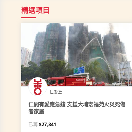
精選項目
仁愛堂
仁間有愛應急錢 支援大埔宏福苑火災死傷
者家屬
已籌
$27,841