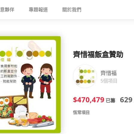
意夥伴
專題報道
關於我們
齊惜福飯盒贊助
齊惜福
5個項目
$470,479
629
已籌
恆常項目