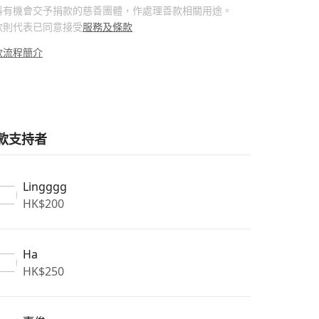
料有機會交予捐款的慈善團體，作處理善款相關用途。
款則代表已同意接受
服務及條款
款流程簡介
款支持者
Lingggg
HK$
200
Ha
HK$
250