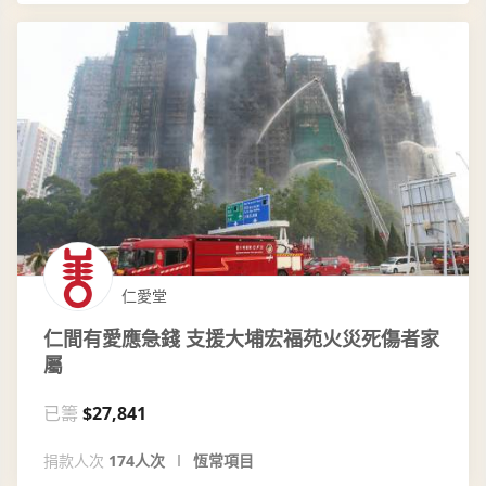
仁愛堂
仁間有愛應急錢 支援大埔宏福苑火災死傷者家
屬
已籌
$27,841
捐款人次
174人次
恆常項目