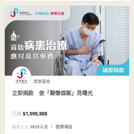
眾樂基金
立即捐款 使「關懷個案」見曙光
已籌
$1,090,888
捐款人次
2625人次
恆常項目