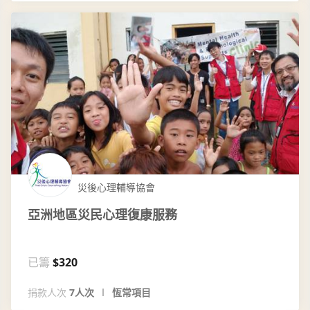
災後心理輔導協會
亞洲地區災民心理復康服務
已籌
$320
捐款人次
7人次
恆常項目