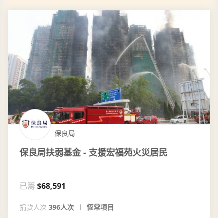
保良局
保良局扶弱基金 - 支援宏福苑火災居民
已籌
$68,591
捐款人次
396人次
恆常項目