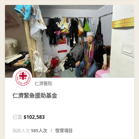
仁濟醫院
仁濟緊急援助基金
已籌
$102,583
捐款人次
585人次
恆常項目