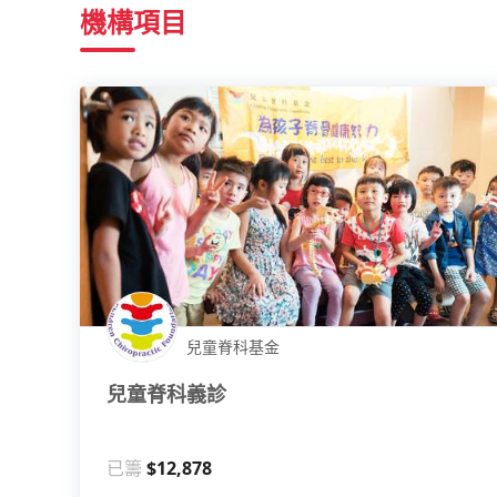
機構項目
兒童脊科基金
兒童脊科義診
已籌
$12,878