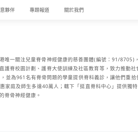
意夥伴
專題報道
關於我們
港唯一關注兒童脊骨神經健康的慈善團體(編號：91/8705
直護脊校園計劃、護脊大使訓練及社區教育等，致力推動社
脊骨，並為961名有脊骨問題的學童提供脊科義診，讓他們重拾
積受惠家庭及師生多達40萬人；轄下「挺直脊科中心」提供獨
的脊骨神經健康。