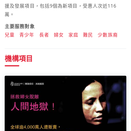
援及發展項目，包括9個為新項目，受惠人次近116
萬。
主要服務對象
兒童
青少年
長者
婦女
家庭
難民
少數族裔
機構項目