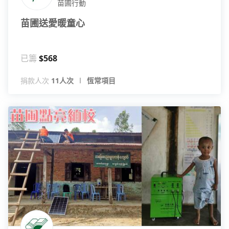
苗圃行動
苗圃送愛暖童心
已籌
$568
捐款人次
11人次
恆常項目