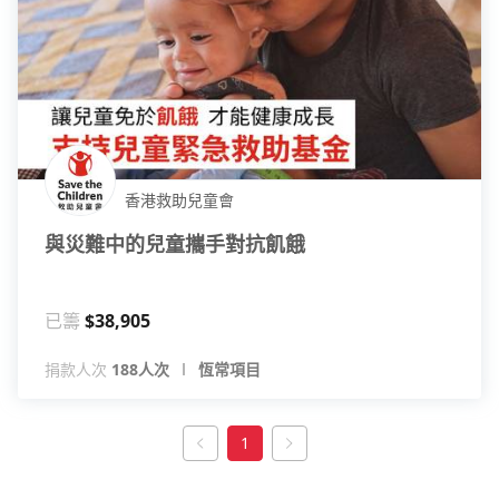
香港救助兒童會
與災難中的兒童攜手對抗飢餓
已籌
$38,905
捐款人次
188人次
恆常項目
1