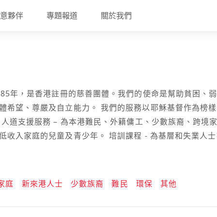
意夥伴
專題報道
關於我們
985年，是香港註冊的慈善團體。我們的使命是幫助貧困、
體希望、尊嚴及自立能力。 我們的服務以耶穌基督作為榜
 人道支援服務 – 為本港難民、外籍傭工、少數族裔、跨
低收入家庭的兒童及青少年。 培訓課程 - 為基層和失業人
家庭
新來港人士
少數族裔
難民
環保
其他