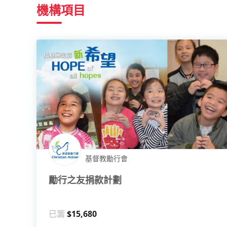
機構項目
基督教勵行會
勵行之友捐款計劃
已籌
$15,680