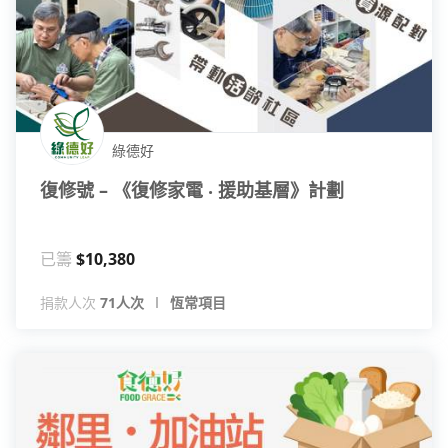
綠德好
復修號 – 《復修家電 ‧ 援助基層》計劃
已籌
$10,380
捐款人次
71人次
恆常項目