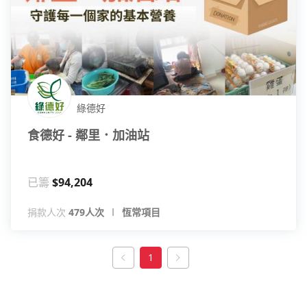
綠德好
食德好 - 鄰里．加油站
已籌
$94,204
捐款人次
479人次
恆常項目
1