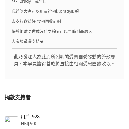
今年Brady一歲生日
我希望大家可以用買禮物比brady既錢
去支持食德好 食物回收計劃
保護地球唔做成浪費之餘又可以幫助到基層人士
大家請踴躍支持❤️
此乃發起人為此頁所列明的受惠團體發動的籌款專
頁，本專頁籌得善款將直接由相關受惠團體收取。
捐款支持者
用戶_928
HK$
500